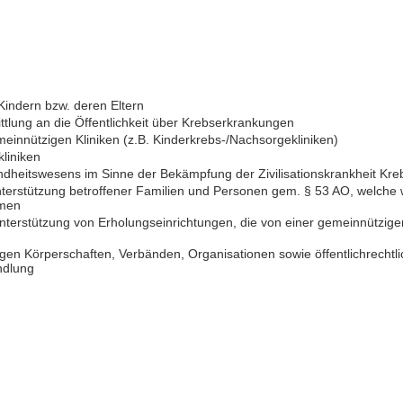
Kindern bzw. deren Eltern
ttlung an die Öffentlichkeit über Krebserkrankungen
meinnützigen Kliniken (z.B. Kinderkrebs-/Nachsorgekliniken)
liniken
dheitswesens im Sinne der Bekämpfung der Zivilisationskrankheit Kre
nterstützung betroffener Familien und Personen gem. § 53 AO, welche w
mmen
nterstützung von Erholungseinrichtungen, die von einer gemeinnützige
en Körperschaften, Verbänden, Organisationen sowie öffentlichrechtl
ndlung